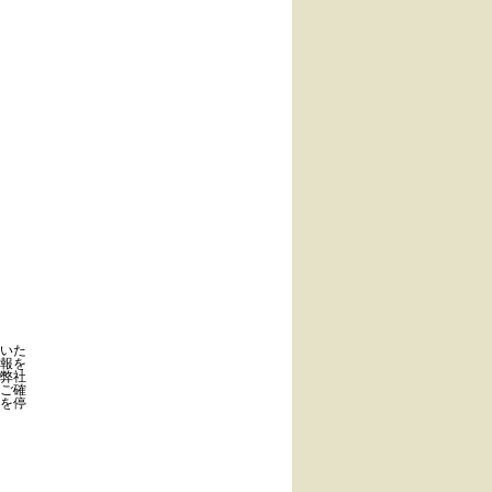
いた
報を
弊社
ご確
を停