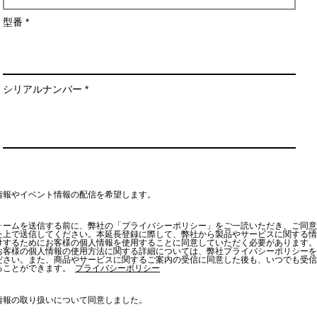
r
e
型番
d
シリアルナンバー
情報やイベント情報の配信を希望します。
ォームを送信する前に、弊社の「プライバシーポリシー」をご一読いただき、ご同意
た上で送信してください。本延長登録に際して、弊社から製品やサービスに関する情
けするためにお客様の個人情報を使用することに同意していただく必要があります。
お客様の個人情報の使用方法に関する詳細については、弊社プライバシーポリシーを
ださい。また、商品やサービスに関するご案内の受信に同意した後も、いつでも受信
ることができます。
プライバシーポリシー
情報の取り扱いについて同意しました。