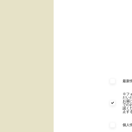
最新
※フ
だい
お届
での
認く
止す
個人