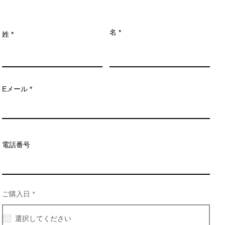
名
姓
Eメール
電話番号
r
ご購入日
*
e
q
u
i